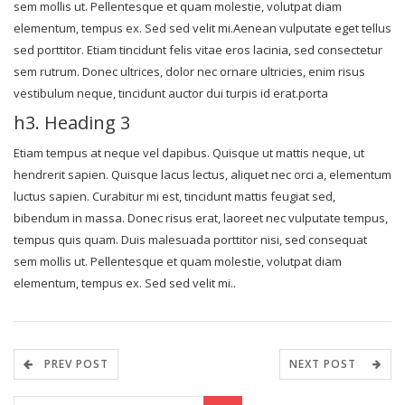
sem mollis ut. Pellentesque et quam molestie, volutpat diam
elementum, tempus ex. Sed sed velit mi.Aenean vulputate eget tellus
sed porttitor. Etiam tincidunt felis vitae eros lacinia, sed consectetur
sem rutrum. Donec ultrices, dolor nec ornare ultricies, enim risus
vestibulum neque, tincidunt auctor dui turpis id erat.porta
h3. Heading 3
Etiam tempus at neque vel dapibus. Quisque ut mattis neque, ut
hendrerit sapien. Quisque lacus lectus, aliquet nec orci a, elementum
luctus sapien. Curabitur mi est, tincidunt mattis feugiat sed,
bibendum in massa. Donec risus erat, laoreet nec vulputate tempus,
tempus quis quam. Duis malesuada porttitor nisi, sed consequat
sem mollis ut. Pellentesque et quam molestie, volutpat diam
elementum, tempus ex. Sed sed velit mi..
PREV POST
NEXT POST
Search for: