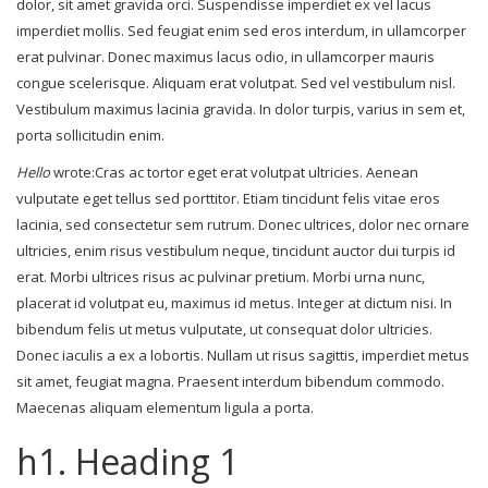
dolor, sit amet gravida orci. Suspendisse imperdiet ex vel lacus
imperdiet mollis. Sed feugiat enim sed eros interdum, in ullamcorper
erat pulvinar. Donec maximus lacus odio, in ullamcorper mauris
congue scelerisque. Aliquam erat volutpat. Sed vel vestibulum nisl.
Vestibulum maximus lacinia gravida. In dolor turpis, varius in sem et,
porta sollicitudin enim.
Hello
wrote:
Cras ac tortor eget erat volutpat ultricies. Aenean
vulputate eget tellus sed porttitor. Etiam tincidunt felis vitae eros
lacinia, sed consectetur sem rutrum. Donec ultrices, dolor nec ornare
ultricies, enim risus vestibulum neque, tincidunt auctor dui turpis id
erat. Morbi ultrices risus ac pulvinar pretium. Morbi urna nunc,
placerat id volutpat eu, maximus id metus. Integer at dictum nisi. In
bibendum felis ut metus vulputate, ut consequat dolor ultricies.
Donec iaculis a ex a lobortis. Nullam ut risus sagittis, imperdiet metus
sit amet, feugiat magna. Praesent interdum bibendum commodo.
Maecenas aliquam elementum ligula a porta.
h1. Heading 1