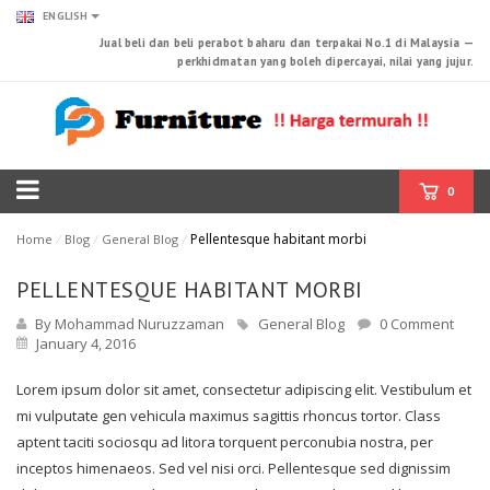
ENGLISH
Jual beli dan beli perabot baharu dan terpakai No.1 di Malaysia —
perkhidmatan yang boleh dipercayai, nilai yang jujur.
0
Pellentesque habitant morbi
Home
⁄
Blog
⁄
General Blog
⁄
PELLENTESQUE HABITANT MORBI
By Mohammad Nuruzzaman
General Blog
0 Comment
January 4, 2016
Lorem ipsum dolor sit amet, consectetur adipiscing elit. Vestibulum et
mi vulputate gen vehicula maximus sagittis rhoncus tortor. Class
aptent taciti sociosqu ad litora torquent perconubia nostra, per
inceptos himenaeos. Sed vel nisi orci. Pellentesque sed dignissim